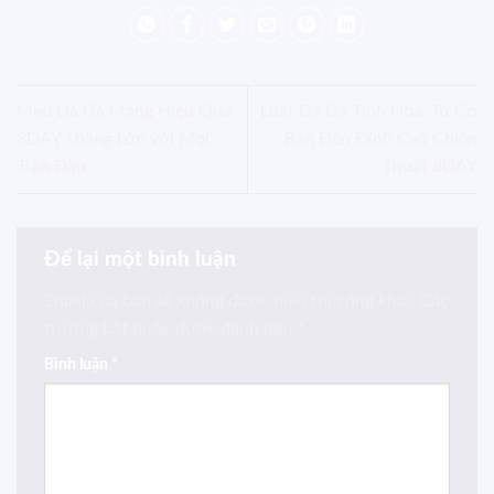
Mẹo Đá Gà Mạng Hiệu Quả
Luật Đá Gà Tinh Hoa: Từ Cơ
8DAY Thắng Lớn với Mọi
Bản Đến Đỉnh Cao Chiến
Trận Đấu
Thuật 8DAY
Để lại một bình luận
Email của bạn sẽ không được hiển thị công khai.
Các
trường bắt buộc được đánh dấu
*
Bình luận
*