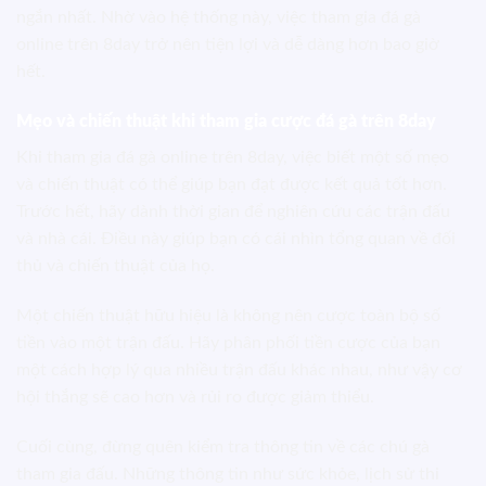
ngắn nhất. Nhờ vào hệ thống này, việc tham gia đá gà
online trên 8day trở nên tiện lợi và dễ dàng hơn bao giờ
hết.
Mẹo và chiến thuật khi tham gia cược đá gà trên 8day
Khi tham gia đá gà online trên 8day, việc biết một số mẹo
và chiến thuật có thể giúp bạn đạt được kết quả tốt hơn.
Trước hết, hãy dành thời gian để nghiên cứu các trận đấu
và nhà cái. Điều này giúp bạn có cái nhìn tổng quan về đối
thủ và chiến thuật của họ.
Một chiến thuật hữu hiệu là không nên cược toàn bộ số
tiền vào một trận đấu. Hãy phân phối tiền cược của bạn
một cách hợp lý qua nhiều trận đấu khác nhau, như vậy cơ
hội thắng sẽ cao hơn và rủi ro được giảm thiểu.
Cuối cùng, đừng quên kiểm tra thông tin về các chú gà
tham gia đấu. Những thông tin như sức khỏe, lịch sử thi