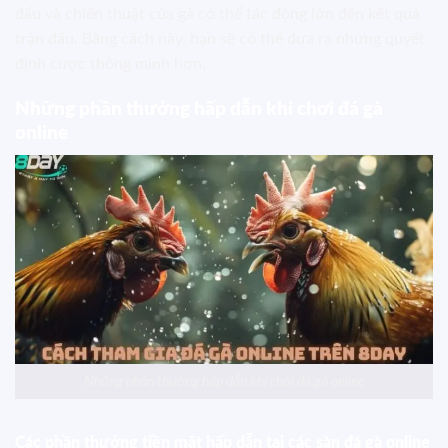
đấu và chiến thuật của gà có thể tác động lớn đến kết quả
trận đấu. Bằng cách này, bạn sẽ có thể đưa ra những quyết
định cược thông minh hơn.
Những phần thưởng hấp dẫn khi chơi đá gà
online
Những phần thưởng hấp dẫn khi chơi đá gà online
Các phần thưởng tiền mặt hấp dẫn tại các sàn đá gà online