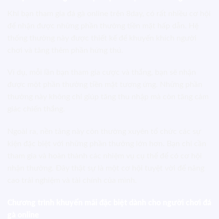
Khi bạn tham gia đá gà online trên 8day, có rất nhiều cơ hội
để nhận được những phần thưởng tiền mặt hấp dẫn. Hệ
thống thưởng này được thiết kế để khuyến khích người
chơi và tăng thêm phần hứng thú.
Ví dụ, mỗi lần bạn tham gia cược và thắng, bạn sẽ nhận
được một phần thưởng tiền mặt tương ứng. Những phần
thưởng này không chỉ giúp tăng thu nhập mà còn tăng cảm
giác chiến thắng.
Ngoài ra, nền tảng này còn thường xuyên tổ chức các sự
kiện đặc biệt với những phần thưởng lớn hơn. Bạn chỉ cần
tham gia và hoàn thành các nhiệm vụ cụ thể để có cơ hội
nhận thưởng. Đây thật sự là một cơ hội tuyệt vời để nâng
cao trải nghiệm và tài chính của mình.
Chương trình khuyến mãi đặc biệt dành cho người chơi đá
gà online