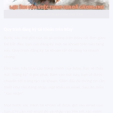
Cách tham gia đá gà online trên 8day
Quy trình đăng ký tài khoản trên 8day
Bước vào thế giới của đá gà online trên 8day rất đơn giản.
Để bắt đầu, bạn cần đăng ký một tài khoản trên nền tảng
này. Quy trình đăng ký tài khoản rất dễ dàng và nhanh
chóng.
Đầu tiên, hãy truy cập trang chính của 8day. Bạn sẽ thấy
nút “Đăng ký” ở góc phải. Bấm vào nút này, bạn sẽ được
chuyển tới trang tạo tài khoản. Điền đẩy đủ thông tin cần
thiết như tên đăng nhập, mật khẩu và email. Sau đó, bấm
“Xác nhận”.
Một bước xác minh tài khoản sẽ được gửi vào email của
bạn. Chỉ cần mở email đó và nhấp vào liên kết xác minh.