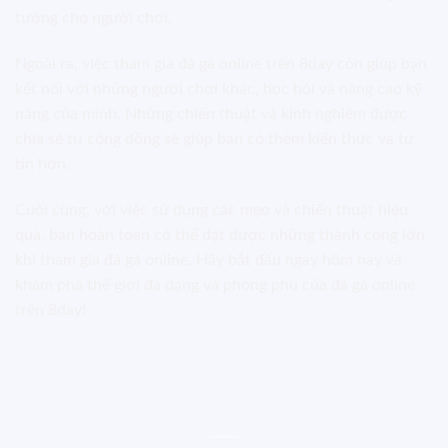
tưởng cho người chơi.
Ngoài ra, việc tham gia đá gà online trên 8day còn giúp bạn
kết nối với những người chơi khác, học hỏi và nâng cao kỹ
năng của mình. Những chiến thuật và kinh nghiệm được
chia sẻ từ cộng đồng sẽ giúp bạn có thêm kiến thức và tự
tin hơn.
Cuối cùng, với việc sử dụng các mẹo và chiến thuật hiệu
quả, bạn hoàn toàn có thể đạt được những thành công lớn
khi tham gia đá gà online. Hãy bắt đầu ngay hôm nay và
khám phá thế giới đa dạng và phong phú của đá gà online
trên 8day!