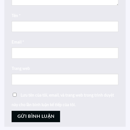
Tên
*
Email
*
Trang web
Lưu tên của tôi, email, và trang web trong trình duyệt
này cho lần bình luận kế tiếp của tôi.