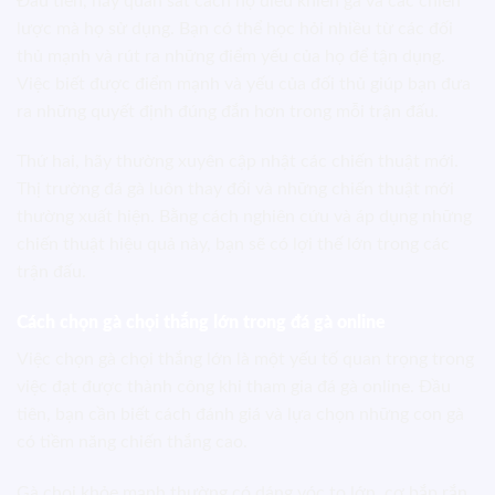
Đầu tiên, hãy quan sát cách họ điều khiển gà và các chiến
lược mà họ sử dụng. Bạn có thể học hỏi nhiều từ các đối
thủ mạnh và rút ra những điểm yếu của họ để tận dụng.
Việc biết được điểm mạnh và yếu của đối thủ giúp bạn đưa
ra những quyết định đúng đắn hơn trong mỗi trận đấu.
Thứ hai, hãy thường xuyên cập nhật các chiến thuật mới.
Thị trường đá gà luôn thay đổi và những chiến thuật mới
thường xuất hiện. Bằng cách nghiên cứu và áp dụng những
chiến thuật hiệu quả này, bạn sẽ có lợi thế lớn trong các
trận đấu.
Cách chọn gà chọi thắng lớn trong đá gà online
Việc chọn gà chọi thắng lớn là một yếu tố quan trọng trong
việc đạt được thành công khi tham gia đá gà online. Đầu
tiên, bạn cần biết cách đánh giá và lựa chọn những con gà
có tiềm năng chiến thắng cao.
Gà chọi khỏe mạnh thường có dáng vóc to lớn, cơ bắp rắn