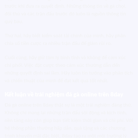
trước khi đưa ra quyết định. Những thông tin về gà chọi,
đối thủ và các trận đấu trước đó luôn là nguồn thông tin
quý báu.
Thứ hai, hãy biết kiểm soát tài chính của mình, hãy phân
chia số tiền cược ra nhiều trận đấu để giảm rủi ro.
Cuối cùng, hãy giữ tâm lý bình tĩnh và không để cảm xúc
chi phối. Việc đặt cược theo cảm xúc thường dẫn đến
những quyết định sai lầm. Hãy luôn tin tưởng vào phân tích
và chiến thuật của mình để đạt kết quả tốt nhất.
Kết luận về trải nghiệm đá gà online trên 8day
Đá gà online trên 8day thật sự là một trải nghiệm đáng thử.
Không chỉ mang lại những trận đấu sôi động và kịch tính,
nền tảng này còn giúp bạn tiết kiệm thời gian và chi phí. Với
hệ thống phần thưởng hấp dẫn, quà tặng và các chương
trình khuyến mãi đặc biệt, 8day tạo ra một môi trường lý